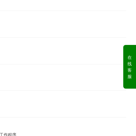
在
线
客
服
和工作程序