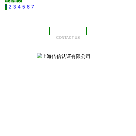
查看全文
1
2
3
4
5
6
7
联系我们
CONTACT US
地
址：
上海
公众号二维码
市松
江区
沪亭北路199弄九亭中心5号楼701室
手机：
13735401547
电话：
02137787576
邮箱：
info@ttc-cert.com