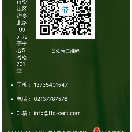
市松
江区
沪亭
北路
199
弄九
亭中
心5
公众号二维码
号楼
701
室
手机：
13735401547
电话：
02137787576
邮箱：
info@ttc-cert.com